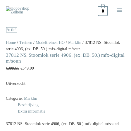
Doorgaan
naar
0
inhoud
Oorspronkelijke
Huidige
Actie!
prijs
prijs
was:
is:
€399.95.
€349.99.
Home
/
Treinen
/
Modeltreinen HO
/
Marklin
/ 37812 NS. Stoomlok
serie 4906, (ex. DB. 50.) mfx-digital m/soun
37812 NS. Stoomlok serie 4906, (ex. DB. 50.) mfx-digital
m/soun
€
399.95
€
349.99
Uitverkocht
Categorie:
Marklin
Beschrijving
Extra informatie
37812 NS. Stoomlok serie 4906, (ex. DB. 50.) mfx-digital m/sound