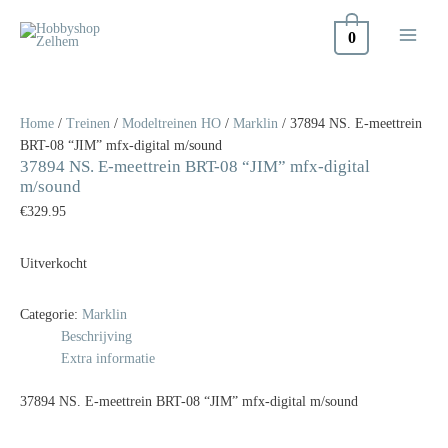
Doorgaan
naar
0
inhoud
Home
/
Treinen
/
Modeltreinen HO
/
Marklin
/ 37894 NS. E-meettrein
BRT-08 “JIM” mfx-digital m/sound
37894 NS. E-meettrein BRT-08 “JIM” mfx-digital
m/sound
€
329.95
Uitverkocht
Categorie:
Marklin
Beschrijving
Extra informatie
37894 NS. E-meettrein BRT-08 “JIM” mfx-digital m/sound