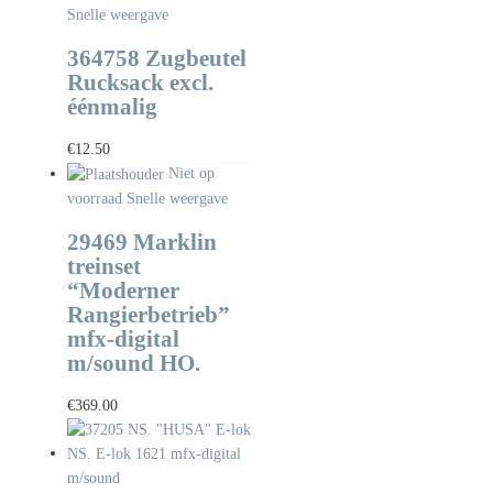
Snelle weergave
364758 Zugbeutel
Rucksack excl.
éénmalig
€
12.50
Niet op
voorraad
Snelle weergave
29469 Marklin
treinset
“Moderner
Rangierbetrieb”
mfx-digital
m/sound HO.
€
369.00