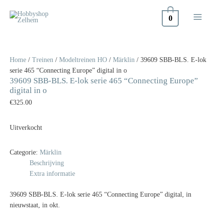
Doorgaan
naar
0
inhoud
Home
/
Treinen
/
Modeltreinen HO
/
Märklin
/ 39609 SBB-BLS. E-lok
serie 465 “Connecting Europe” digital in o
39609 SBB-BLS. E-lok serie 465 “Connecting Europe”
digital in o
€
325.00
Uitverkocht
Categorie:
Märklin
Beschrijving
Extra informatie
39609 SBB-BLS. E-lok serie 465 “Connecting Europe” digital, in
nieuwstaat, in okt.