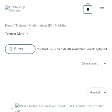
Doorgaan
naar
0
inhoud
Home
/
Treinen
/
Modeltreinen HO
/ Märklin
Treinen Marklin
Filter
Resultaat 1–32 van de 40 resultaten wordt getoond