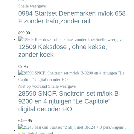
Snelle weergave
0984 Startset Denemarken m/lok 658
F zonder trafo,zonder rail
€
99.00
Snelle weergave
12509 Keksdose , ohne kekse,
zonder koek
€
9.95
Niet op voorraad
Snelle weergave
28590 SNCF. Sneltrein set m/lok B-
9200 en 4 rijtuigen “Le Capitole”
digital decoder HO.
€
499.95