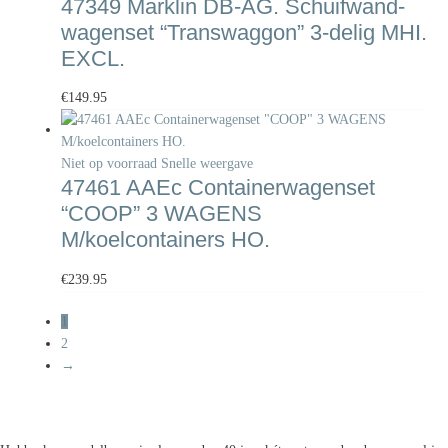
47349 Marklin DB-AG. Schuifwand-
wagenset “Transwaggon” 3-delig MHI.
EXCL.
€
149.95
Niet op voorraad
Snelle weergave
47461 AAEc Containerwagenset
“COOP” 3 WAGENS
M/koelcontainers HO.
€
239.95
1
2
→