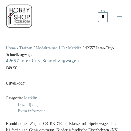
Doorgaan
naar
inhoud
0
Home
/
Treinen
/
Modeltreinen HO
/
Marklin
/ 42657 Inter-City-
Schnellzugwagen
42657 Inter-City-Schnellzugwagen
€
49.90
Uitverkocht
Categorie:
Marklin
Beschrijving
Extra informatie
Kombinierter Wagen ICR-BKD10, 2. Klasse, mit Speisewagenabteil,
Kï¿½che und Gepï¿½ckraum. Niederlï¿½ndische Eisenbahnen (NS).