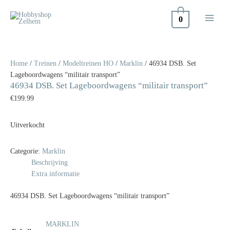
Doorgaan
naar
0
inhoud
Home
/
Treinen
/
Modeltreinen HO
/
Marklin
/ 46934 DSB. Set
Lageboordwagens “militair transport”
46934 DSB. Set Lageboordwagens “militair transport”
€
199.99
Uitverkocht
Categorie:
Marklin
Beschrijving
Extra informatie
46934 DSB. Set Lageboordwagens “militair transport”
MARKLIN