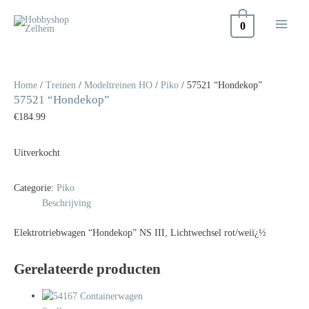
Doorgaan
naar
0
inhoud
Home
/
Treinen
/
Modeltreinen HO
/
Piko
/ 57521 “Hondekop”
57521 “Hondekop”
€
184.99
Uitverkocht
Categorie:
Piko
Beschrijving
Elektrotriebwagen “Hondekop” NS III, Lichtwechsel rot/weiï¿½
Gerelateerde producten