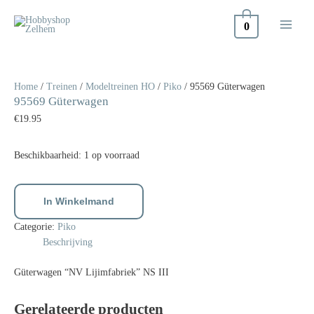
Doorgaan
naar
0
inhoud
95569
Güterwagen
aantal
Home
/
Treinen
/
Modeltreinen HO
/
Piko
/ 95569 Güterwagen
95569 Güterwagen
€
19.95
Beschikbaarheid:
1 op voorraad
In Winkelmand
Categorie:
Piko
Beschrijving
Güterwagen “NV Lijimfabriek” NS III
Gerelateerde producten