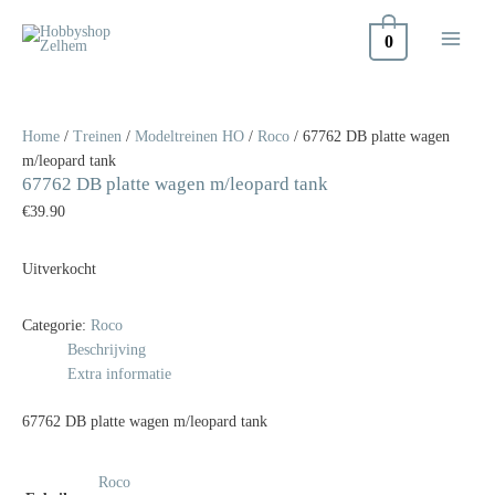
Doorgaan
naar
0
inhoud
Home
/
Treinen
/
Modeltreinen HO
/
Roco
/ 67762 DB platte wagen
m/leopard tank
67762 DB platte wagen m/leopard tank
€
39.90
Uitverkocht
Categorie:
Roco
Beschrijving
Extra informatie
67762 DB platte wagen m/leopard tank
Roco