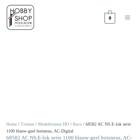
Doorgaan
naar
inhoud
0
68582
AC
NS.E-
lok
serie
1100
blauw-
geel
botsneus,
AC-
Digital
Home
/
Treinen
/
Modeltreinen HO
/
Roco
/ 68582 AC NS.E-lok serie
aantal
1100 blauw-geel botsneus, AC-Digital
68582 AC NS.E-lok serie 1100 blauw-geel botsneus, AC-