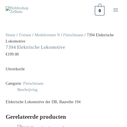
Doorgaan
naar
0
inhoud
Home
/
Treinen
/
Modeltreinen N
/
Fleischmann
/ 7394 Elektrische
Lokomotive
7394 Elektrische Lokomotive
€
199.00
Uitverkocht
Categorie:
Fleischmann
Beschrijving
Elektrische Lokomotive der DB, Baureihe 194
Gerelateerde producten