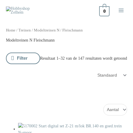
Doorgaan
naar
0
inhoud
Home
/
Treinen
/
Modeltreinen N
/ Fleischmann
Modeltreinen N Fleischmann
Filter
Resultaat 1–32 van de 147 resultaten wordt getoond