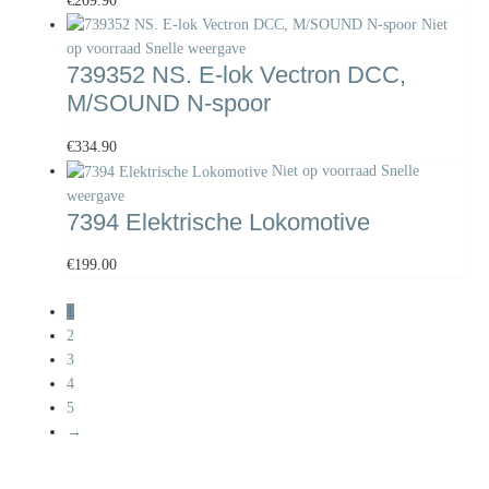
€
209.90
Niet
op voorraad
Snelle weergave
739352 NS. E-lok Vectron DCC,
M/SOUND N-spoor
€
334.90
Niet op voorraad
Snelle
weergave
7394 Elektrische Lokomotive
€
199.00
1
2
3
4
5
→