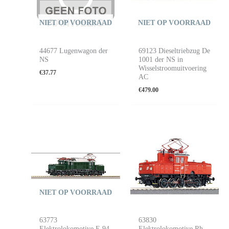
NIET OP VOORRAAD
NIET OP VOORRAAD
44677 Lugenwagon der
69123 Dieseltriebzug De
NS
1001 der NS in
Wisselstroomuitvoering
€
37.77
AC
€
479.00
NIET OP VOORRAAD
63773
63830
Elektrolokomotive E 94
Elektrolokomotive Rh