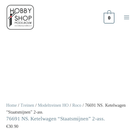
Doorgaan
naar
inhoud
0
76691
NS.
Ketelwagen
"Staatsmijnen"
2-
ass.
aantal
Home
/
Treinen
/
Modeltreinen HO
/
Roco
/ 76691 NS. Ketelwagen
“Staatsmijnen” 2-ass.
76691 NS. Ketelwagen “Staatsmijnen” 2-ass.
€
30.90