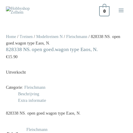
Doorgaan
naar
0
inhoud
Home
/
Treinen
/
Modeltreinen N
/
Fleischmann
/ 828338 NS. open
goed.wagon type Eaos, N.
828338 NS. open goed.wagon type Eaos, N.
€
15.90
Uitverkocht
Categorie:
Fleischmann
Beschrijving
Extra informatie
828338 NS. open goed.wagon type Eaos, N.
Fleischmann