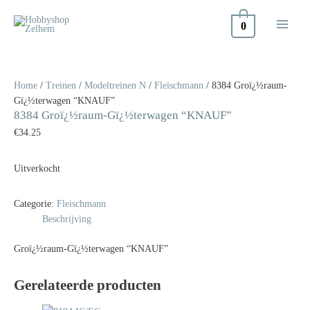
Doorgaan
naar
0
inhoud
Home
/
Treinen
/
Modeltreinen N
/
Fleischmann
/ 8384 Groï¿½raum-
Gï¿½terwagen “KNAUF”
8384 Groï¿½raum-Gï¿½terwagen “KNAUF”
€
34.25
Uitverkocht
Categorie:
Fleischmann
Beschrijving
Groï¿½raum-Gï¿½terwagen “KNAUF”
Gerelateerde producten