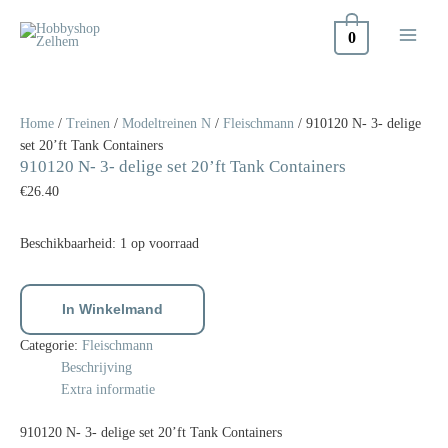
Doorgaan
naar
0
inhoud
910120
N-
3-
Home
/
Treinen
/
Modeltreinen N
/
Fleischmann
/ 910120 N- 3- delige
delige
set 20’ft Tank Containers
910120 N- 3- delige set 20’ft Tank Containers
set
20'ft
€
26.40
Tank
Containers
Beschikbaarheid:
1 op voorraad
aantal
In Winkelmand
Categorie:
Fleischmann
Beschrijving
Extra informatie
910120 N- 3- delige set 20’ft Tank Containers