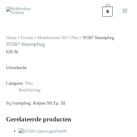
Doorgaan
naar
0
inhoud
Home
/
Treinen
/
Modeltreinen HO
/
Piko
/ 95587 Sïuretpfwg
95587 Sïuretpfwg
€
28.36
Uitverkocht
Categorie:
Piko
Beschrijving
Sï¿½uretpfwg. Ketjien NS Ep. III
Gerelateerde producten
Snelle