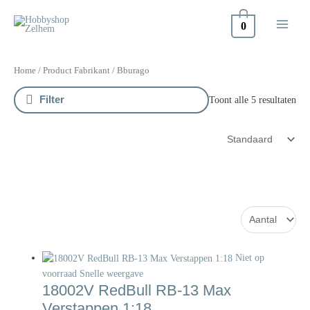
Doorgaan
naar
0
inhoud
Home
/ Product Fabrikant / Bburago
Filter
Toont alle 5 resultaten
Niet op
voorraad
Snelle weergave
18002V RedBull RB-13 Max
Verstappen 1:18