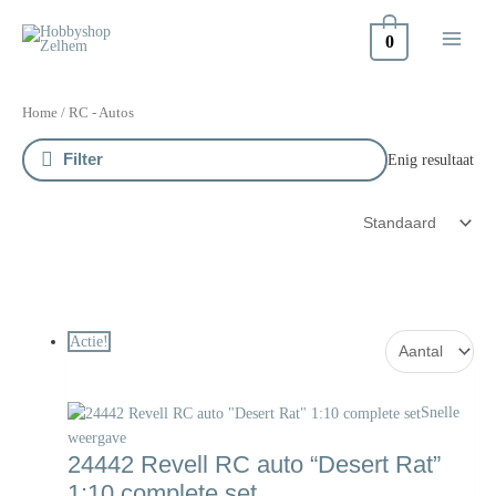
Doorgaan
naar
0
inhoud
Oorspronkelijke
Huidige
prijs
prijs
Home
/ RC - Autos
was:
is:
Filter
Enig resultaat
€74.99.
€71.99.
Actie!
Snelle
weergave
24442 Revell RC auto “Desert Rat”
1:10 complete set