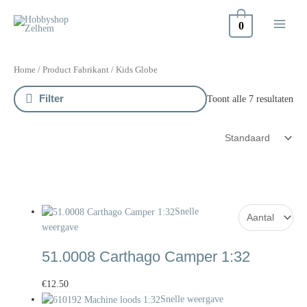
Doorgaan
naar
0
inhoud
Home
/ Product Fabrikant / Kids Globe
Filter
Toont alle 7 resultaten
Snelle
weergave
51.0008 Carthago Camper 1:32
€
12.50
Snelle weergave