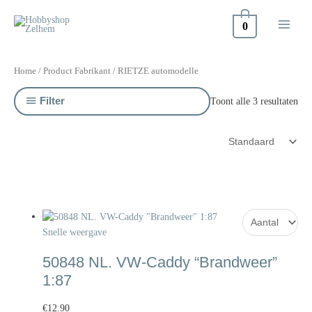
Doorgaan
naar
0
inhoud
Home
/ Product Fabrikant / RIETZE automodelle
Filter
Toont alle 3 resultaten
Snelle weergave
50848 NL. VW-Caddy “Brandweer”
1:87
€
12.90