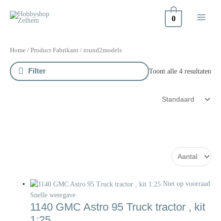
Doorgaan
naar
0
inhoud
Home
/ Product Fabrikant / round2models
Filter
Toont alle 4 resultaten
Niet op voorraad
Snelle weergave
1140 GMC Astro 95 Truck tractor , kit
1:25