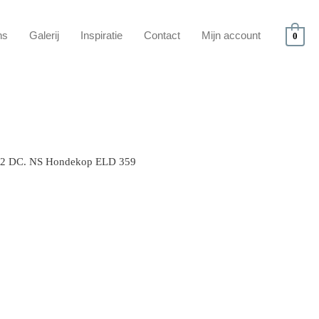
ns
Galerij
Inspiratie
Contact
Mijn account
0
22 DC. NS Hondekop ELD 359