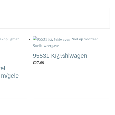
Niet op voorraad
Snelle weergave
95531 Kï¿½hlwagen
€
27.69
el
 m/gele