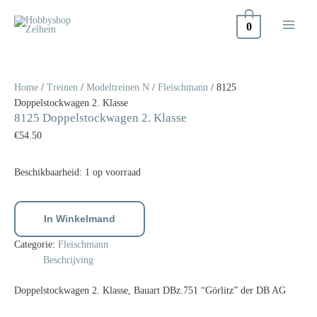
Doorgaan
naar
0
inhoud
8125
Doppelstockwagen
2.
Home
/
Treinen
/
Modeltreinen N
/
Fleischmann
/ 8125
Klasse
Doppelstockwagen 2. Klasse
8125 Doppelstockwagen 2. Klasse
aantal
€
54.50
Beschikbaarheid:
1 op voorraad
In Winkelmand
Categorie:
Fleischmann
Beschrijving
Doppelstockwagen 2. Klasse, Bauart DBz.751 “Görlitz” der DB AG