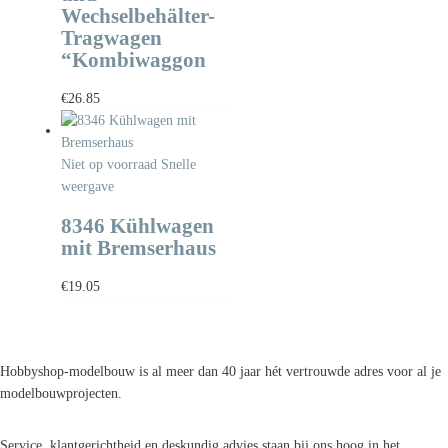
Wechselbehälter-
Tragwagen
“Kombiwaggon
€
26.85
Niet op voorraad
Snelle
weergave
8346 Kühlwagen
mit Bremserhaus
€
19.05
Hobbyshop-modelbouw is al meer dan 40 jaar hét vertrouwde adres voor al je
modelbouwprojecten.
Service, klantgerichtheid en deskundig advies staan bij ons hoog in het