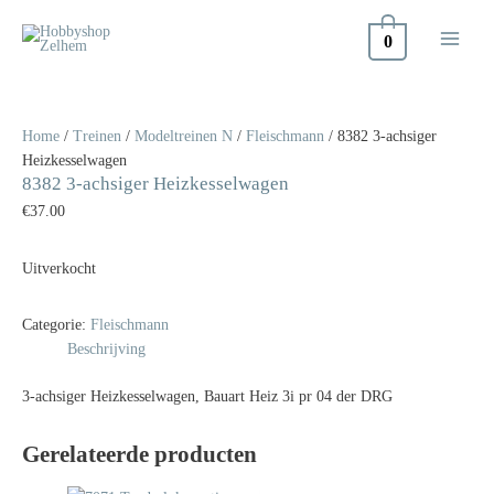
Doorgaan
naar
0
inhoud
Home
/
Treinen
/
Modeltreinen N
/
Fleischmann
/ 8382 3-achsiger
Heizkesselwagen
8382 3-achsiger Heizkesselwagen
€
37.00
Uitverkocht
Categorie:
Fleischmann
Beschrijving
3-achsiger Heizkesselwagen, Bauart Heiz 3i pr 04 der DRG
Gerelateerde producten