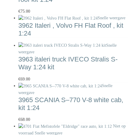
€
75.00
Snelle weergave
3962 Italeri , Volvo FH Flat Roof , kit
1:24
Snelle
weergave
3963 italeri truck IVECO Stralis S-
Way 1:24 kit
€
69.00
Snelle
weergave
3965 SCANIA S–770 V-8 white cab,
kit 1:24
€
68.00
Niet op
voorraad
Snelle weergave