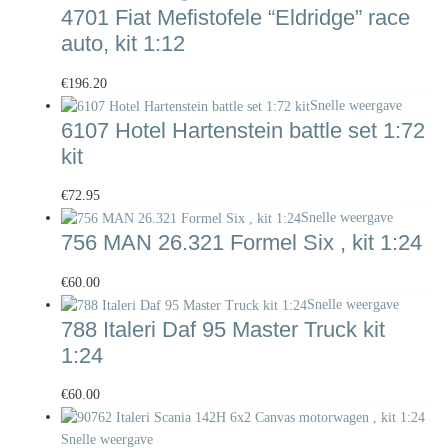
4701 Fiat Mefistofele “Eldridge” race
auto, kit 1:12
€
196.20
Snelle weergave
6107 Hotel Hartenstein battle set 1:72
kit
€
72.95
Snelle weergave
756 MAN 26.321 Formel Six , kit 1:24
€
60.00
Snelle weergave
788 Italeri Daf 95 Master Truck kit
1:24
€
60.00
Snelle weergave