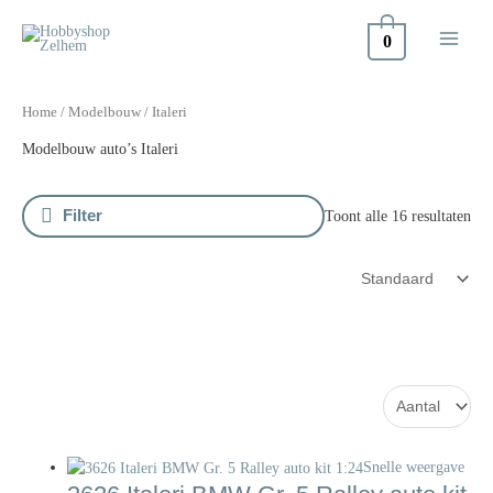
Doorgaan
naar
0
inhoud
Home
/
Modelbouw
/ Italeri
Modelbouw auto’s Italeri
Filter
Toont alle 16 resultaten
Snelle weergave