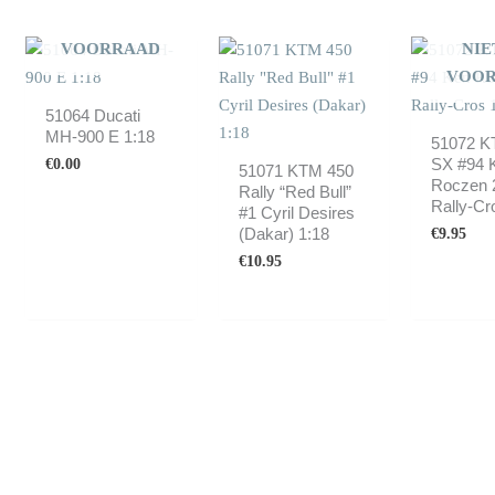
NIET OP
VOORRAAD
NIE
VOO
51064 Ducati
MH-900 E 1:18
51072 K
SX #94 
€
0.00
51071 KTM 450
Roczen 
Rally “Red Bull”
Rally-Cr
#1 Cyril Desires
(Dakar) 1:18
€
9.95
€
10.95