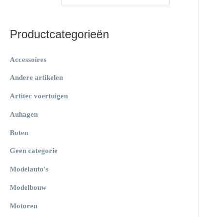
a
s
s
r
Productcategorieën
:
Accessoires
Andere artikelen
Artitec voertuigen
Auhagen
Boten
Geen categorie
Modelauto's
Modelbouw
Motoren