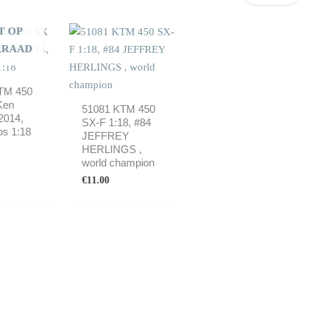
T OP
RRAAD
TM 450
Ken
51081 KTM 450
2014,
SX-F 1:18, #84
os 1:18
JEFFREY
HERLINGS ,
world champion
€
11.00