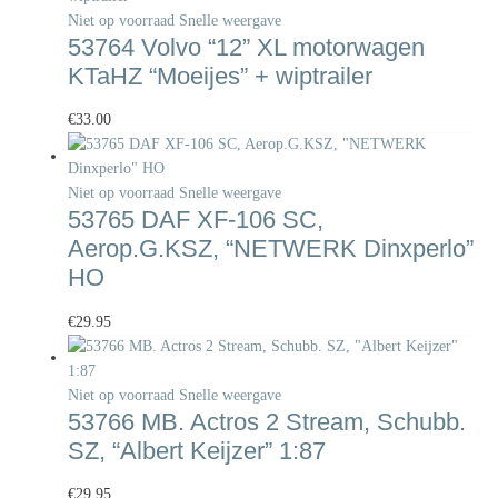
Niet op voorraad
Snelle weergave
53764 Volvo “12” XL motorwagen
KTaHZ “Moeijes” + wiptrailer
€
33.00
Niet op voorraad
Snelle weergave
53765 DAF XF-106 SC,
Aerop.G.KSZ, “NETWERK Dinxperlo”
HO
€
29.95
Niet op voorraad
Snelle weergave
53766 MB. Actros 2 Stream, Schubb.
SZ, “Albert Keijzer” 1:87
€
29.95