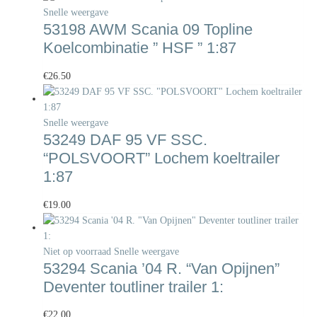
Snelle weergave
53198 AWM Scania 09 Topline
Koelcombinatie ” HSF ” 1:87
€
26.50
Snelle weergave
53249 DAF 95 VF SSC.
“POLSVOORT” Lochem koeltrailer
1:87
€
19.00
Niet op voorraad
Snelle weergave
53294 Scania ’04 R. “Van Opijnen”
Deventer toutliner trailer 1:
€
22.00