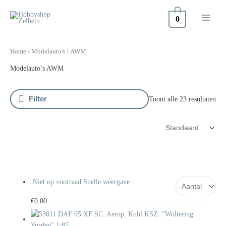
Doorgaan
naar
0
inhoud
Home
/
Modelauto's
/ AWM
Modelauto’s AWM
Filter
Toont alle 23 resultaten
Niet op voorraad
Snelle weergave
€
0.00