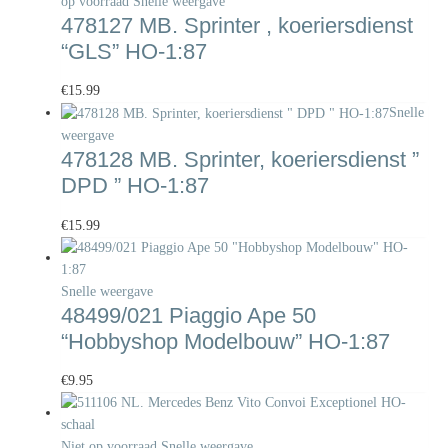
op voorraad
Snelle weergave
478127 MB. Sprinter , koeriersdienst
“GLS” HO-1:87
€
15.99
Snelle
weergave
478128 MB. Sprinter, koeriersdienst ”
DPD ” HO-1:87
€
15.99
Snelle weergave
48499/021 Piaggio Ape 50
“Hobbyshop Modelbouw” HO-1:87
€
9.95
Niet op voorraad
Snelle weergave