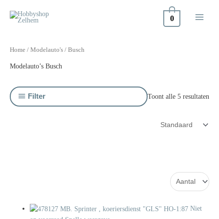
Doorgaan
naar
0
inhoud
Home
/
Modelauto's
/ Busch
Modelauto’s Busch
Filter
Toont alle 5 resultaten
Niet