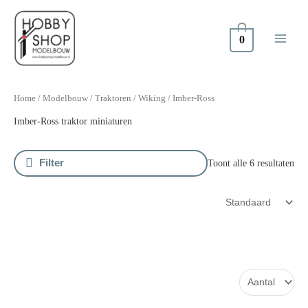
Doorgaan
naar
inhoud
0
Oorspronkelijke
Huidige
prijs
prijs
Home
/
Modelbouw
/
Traktoren
/
Wiking
/ Imber-Ross
was:
is:
Imber-Ross traktor miniaturen
€74.95.
€55.00.
Filter
Toont alle 6 resultaten