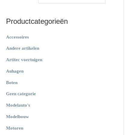
a
s
s
r
Productcategorieën
:
Accessoires
Andere artikelen
Artitec voertuigen
Auhagen
Boten
Geen categorie
Modelauto's
Modelbouw
Motoren