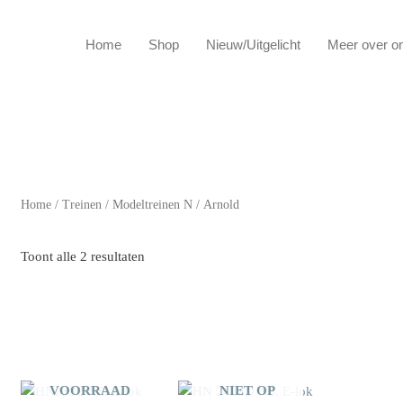
Home
Shop
Nieuw/Uitgelicht
Meer over o
Home
/
Treinen
/
Modeltreinen N
/ Arnold
Toont alle 2 resultaten
NIET OP
VOORRAAD
NIET OP