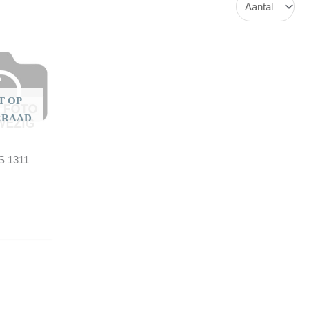
T OP
RRAAD
S 1311