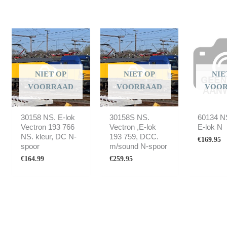
NIET OP
NIET OP
NIE
VOORRAAD
VOORRAAD
VOO
30158 NS. E-lok
30158S NS.
60134 N
Vectron 193 766
Vectron ,E-lok
E-lok N
NS. kleur, DC N-
193 759, DCC.
€
169.95
spoor
m/sound N-spoor
€
164.99
€
259.95