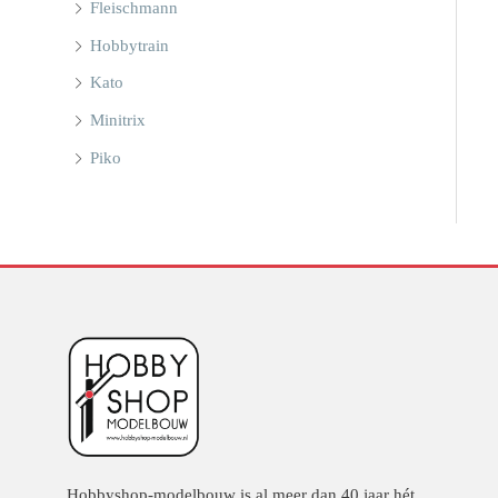
Fleischmann
Hobbytrain
Kato
Minitrix
Piko
Hobbyshop-modelbouw is al meer dan 40 jaar hét