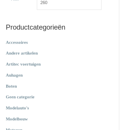
a
j
j
a
s
s
r
Productcategorieën
:
Accessoires
Andere artikelen
Artitec voertuigen
Auhagen
Boten
Geen categorie
Modelauto's
Modelbouw
Motoren